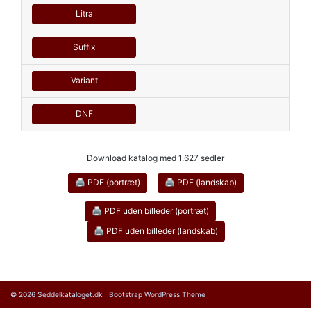
Litra
Suffix
Variant
DNF
Download katalog med 1.627 sedler
🖨 PDF (portræt)
🖨 PDF (landskab)
🖨 PDF uden billeder (portræt)
🖨 PDF uden billeder (landskab)
© 2026
Seddelkataloget.dk
|
Bootstrap WordPress Theme