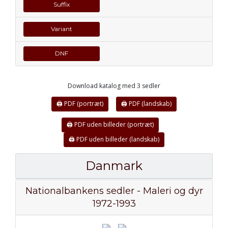
Suffix
Variant
DNF
Download katalog med 3 sedler
🖨 PDF (portræt)
🖨 PDF (landskab)
🖨 PDF uden billeder (portræt)
🖨 PDF uden billeder (landskab)
Danmark
Nationalbankens sedler - Maleri og dyr
1972-1993