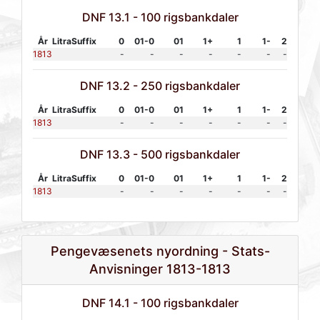
DNF 13.1 - 100 rigsbankdaler
År
Litra
Suffix
0
01-0
01
1+
1
1-
2
1813
-
-
-
-
-
-
-
DNF 13.2 - 250 rigsbankdaler
År
Litra
Suffix
0
01-0
01
1+
1
1-
2
1813
-
-
-
-
-
-
-
DNF 13.3 - 500 rigsbankdaler
År
Litra
Suffix
0
01-0
01
1+
1
1-
2
1813
-
-
-
-
-
-
-
Pengevæsenets nyordning - Stats-
Anvisninger 1813-1813
DNF 14.1 - 100 rigsbankdaler