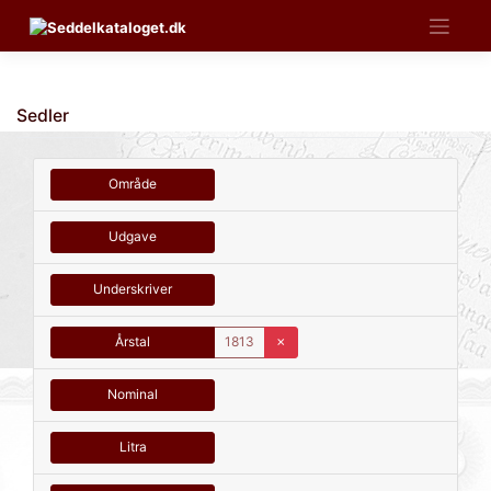
Skip
to
content
Sedler
Område
Udgave
Underskriver
Årstal
1813
✗
Nominal
Litra