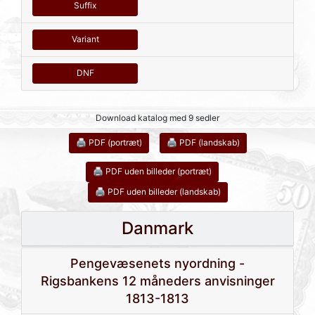
Suffix
Variant
DNF
Download katalog med 9 sedler
🖨 PDF (portræt)
🖨 PDF (landskab)
🖨 PDF uden billeder (portræt)
🖨 PDF uden billeder (landskab)
Danmark
Pengevæsenets nyordning -
Rigsbankens 12 måneders anvisninger
1813-1813