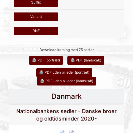
Suffix
Variant
DNF
Download katalog med 75 sedler
🖨 PDF (portræt)
🖨 PDF (landskab)
🖨 PDF uden billeder (portræt)
🖨 PDF uden billeder (landskab)
Danmark
Nationalbankens sedler - Danske broer
og oldtidsminder 2020-