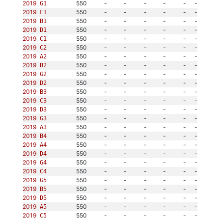
2019
550
-
-
-
-
-
-
G1
2019
550
-
-
-
-
-
-
F1
2019
550
-
-
-
-
-
-
B1
2019
550
-
-
-
-
-
-
D1
2019
550
-
-
-
-
-
-
C1
2019
550
-
-
-
-
-
-
C2
2019
550
-
-
-
-
-
-
A2
2019
550
-
-
-
-
-
-
B2
2019
550
-
-
-
-
-
-
G2
2019
550
-
-
-
-
-
-
D2
2019
550
-
-
-
-
-
-
B3
2019
550
-
-
-
-
-
-
C3
2019
550
-
-
-
-
-
-
D3
2019
550
-
-
-
-
-
-
G3
2019
550
-
-
-
-
-
-
A3
2019
550
-
-
-
-
-
-
B4
2019
550
-
-
-
-
-
-
A4
2019
550
-
-
-
-
-
-
D4
2019
550
-
-
-
-
-
-
G4
2019
550
-
-
-
-
-
-
C4
2019
550
-
-
-
-
-
-
G5
2019
550
-
-
-
-
-
-
B5
2019
550
-
-
-
-
-
-
D5
2019
550
-
-
-
-
-
-
A5
2019
550
-
-
-
-
-
-
C5