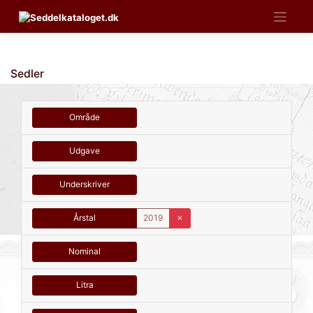
Skip
to
content
Sedler
Område
Udgave
Underskriver
Årstal
2019
✗
Nominal
Litra