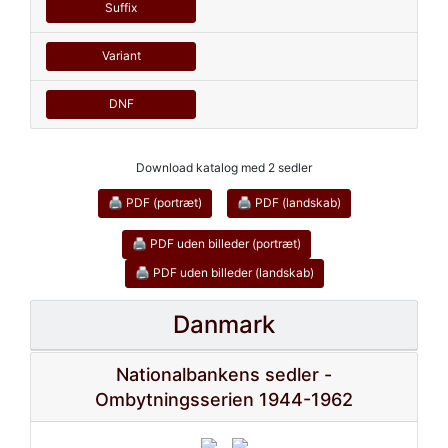
Suffix
Variant
DNF
Download katalog med 2 sedler
🖨 PDF (portræt)
🖨 PDF (landskab)
🖨 PDF uden billeder (portræt)
🖨 PDF uden billeder (landskab)
Danmark
Nationalbankens sedler -
Ombytningsserien 1944-1962