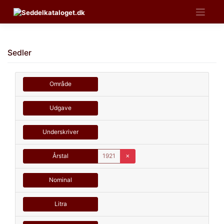
Skip
to
content
Sedler
Område
Udgave
Underskriver
Årstal
1921
✗
Nominal
Litra