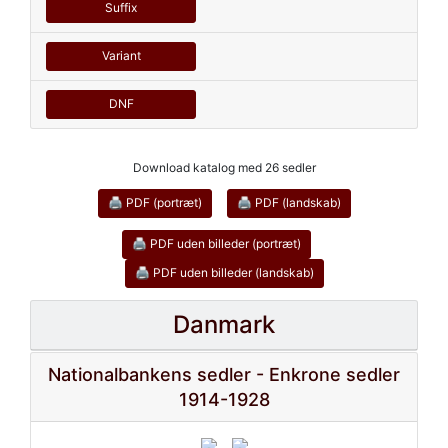
Suffix
Variant
DNF
Download katalog med 26 sedler
🖨 PDF (portræt)
🖨 PDF (landskab)
🖨 PDF uden billeder (portræt)
🖨 PDF uden billeder (landskab)
Danmark
Nationalbankens sedler - Enkrone sedler
1914-1928