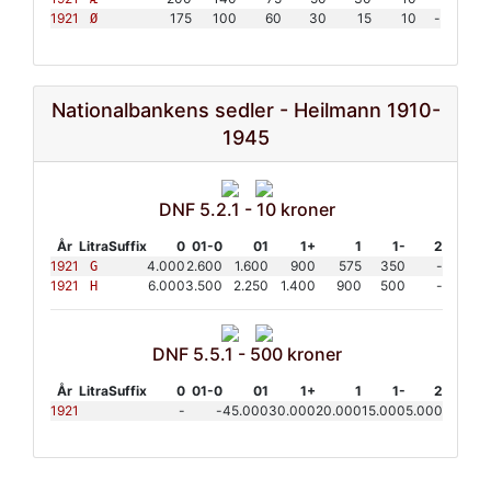
1921
175
100
60
30
15
10
-
Ø
Nationalbankens sedler - Heilmann 1910-
1945
DNF 5.2.1 - 10 kroner
År
Litra
Suffix
0
01-0
01
1+
1
1-
2
1921
4.000
2.600
1.600
900
575
350
-
G
1921
6.000
3.500
2.250
1.400
900
500
-
H
DNF 5.5.1 - 500 kroner
År
Litra
Suffix
0
01-0
01
1+
1
1-
2
1921
-
-
45.000
30.000
20.000
15.000
5.000