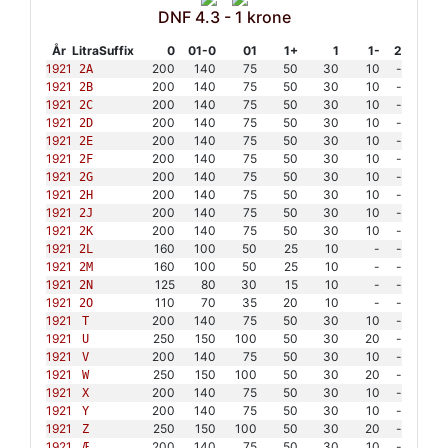
DNF 4.3 - 1 krone
År
Litra
Suffix
0
01-0
01
1+
1
1-
2
1921
200
140
75
50
30
10
-
2A
1921
200
140
75
50
30
10
-
2B
1921
200
140
75
50
30
10
-
2C
1921
200
140
75
50
30
10
-
2D
1921
200
140
75
50
30
10
-
2E
1921
200
140
75
50
30
10
-
2F
1921
200
140
75
50
30
10
-
2G
1921
200
140
75
50
30
10
-
2H
1921
200
140
75
50
30
10
-
2J
1921
200
140
75
50
30
10
-
2K
1921
160
100
50
25
10
-
-
2L
1921
160
100
50
25
10
-
-
2M
1921
125
80
30
15
10
-
-
2N
1921
110
70
35
20
10
-
-
2O
1921
200
140
75
50
30
10
-
T
1921
250
150
100
50
30
20
-
U
1921
200
140
75
50
30
10
-
V
1921
250
150
100
50
30
20
-
W
1921
200
140
75
50
30
10
-
X
1921
200
140
75
50
30
10
-
Y
1921
250
150
100
50
30
20
-
Z
1921
200
140
75
50
30
10
-
Æ