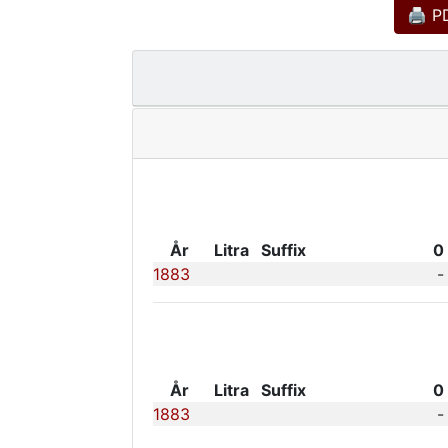
🖨 PD
År
Litra
Suffix
0
1883
-
År
Litra
Suffix
0
1883
-