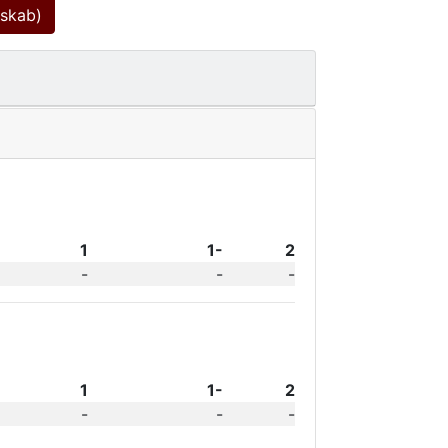
dskab)
1
1-
2
-
-
-
1
1-
2
-
-
-