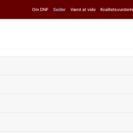
Om DNF
Sedler
Værd at vide
Kvalitetsvurderi