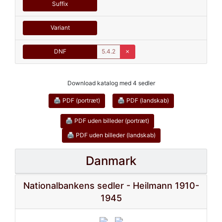
Suffix
Variant
DNF
5.4.2
✗
Download katalog med 4 sedler
🖨 PDF (portræt)
🖨 PDF (landskab)
🖨 PDF uden billeder (portræt)
🖨 PDF uden billeder (landskab)
Danmark
Nationalbankens sedler - Heilmann 1910-
1945