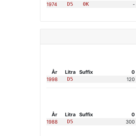
1974
D5
0K
-
År
Litra
Suffix
0
1998
D5
120
År
Litra
Suffix
0
1988
D5
300