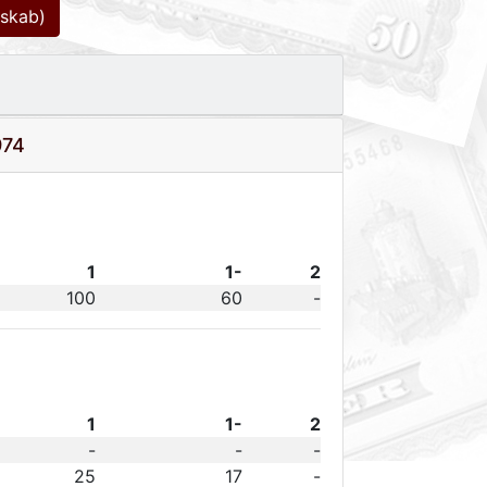
dskab)
974
1
1-
2
100
60
-
1
1-
2
-
-
-
25
17
-