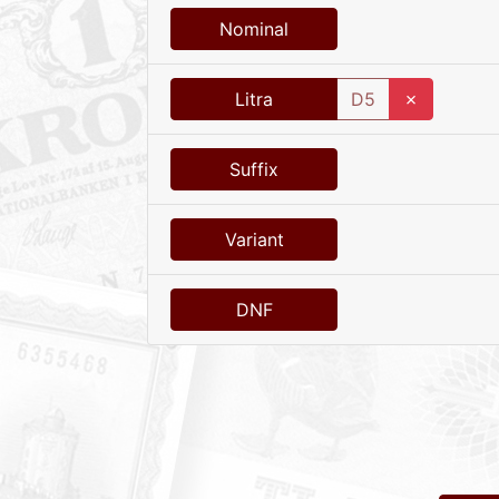
Nominal
Litra
D5
✗
Suffix
Variant
DNF