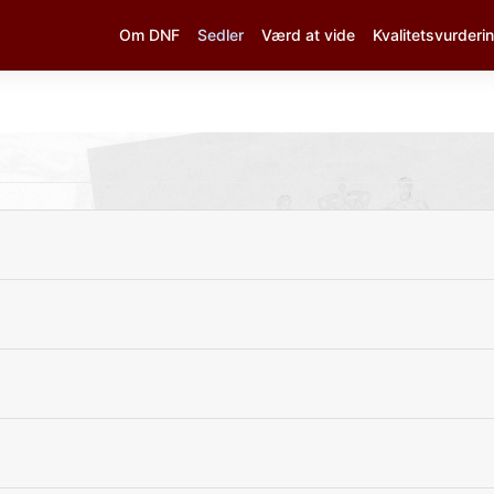
Om DNF
Sedler
Værd at vide
Kvalitetsvurderi