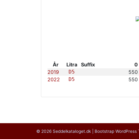
År
Litra
Suffix
0
2019
D5
550
2022
D5
550
© 2026
Seddelkataloget.dk
|
Bootstrap WordPress