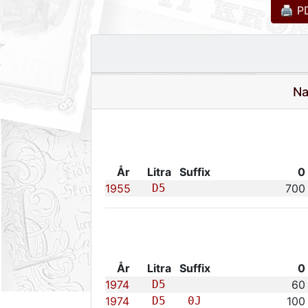
🖨 PD
Na
År
Litra
Suffix
0
1955
D5
700
År
Litra
Suffix
0
1974
D5
60
1974
D5
0J
100