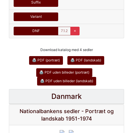
Suffix
Variant
DNF
7.1.2
✗
Download katalog med 4 sedler
🖨 PDF (portræt)
🖨 PDF (landskab)
🖨 PDF uden billeder (portræt)
🖨 PDF uden billeder (landskab)
Danmark
Nationalbankens sedler - Portræt og
landskab 1951-1974