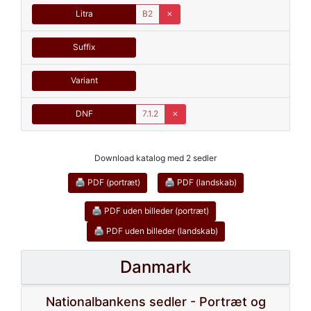
Litra
B2
✗
Suffix
Variant
DNF
7.1.2
✗
Download katalog med 2 sedler
🖨 PDF (portræt)
🖨 PDF (landskab)
🖨 PDF uden billeder (portræt)
🖨 PDF uden billeder (landskab)
Danmark
Nationalbankens sedler - Portræt og