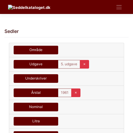
Skip
to
content
Sedler
Område
Udgave
5. udgave
✗
Underskriver
Årstal
1961
✗
Nominal
Litra