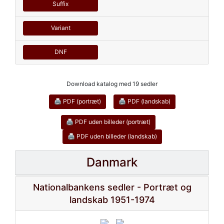
Suffix
Variant
DNF
Download katalog med 19 sedler
🖨 PDF (portræt)
🖨 PDF (landskab)
🖨 PDF uden billeder (portræt)
🖨 PDF uden billeder (landskab)
Danmark
Nationalbankens sedler - Portræt og
landskab 1951-1974