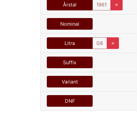
Årstal
1961
✗
Nominal
Litra
G8
✗
Suffix
Variant
DNF