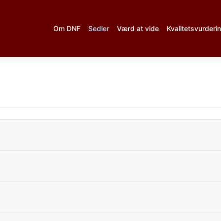
Om DNF
Sedler
Værd at vide
Kvalitetsvurderi