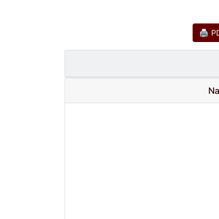
🖨 PD
Na