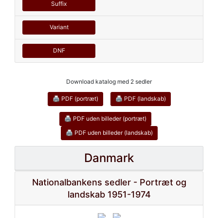
Suffix
Variant
DNF
Download katalog med 2 sedler
🖨 PDF (portræt)
🖨 PDF (landskab)
🖨 PDF uden billeder (portræt)
🖨 PDF uden billeder (landskab)
Danmark
Nationalbankens sedler - Portræt og
landskab 1951-1974