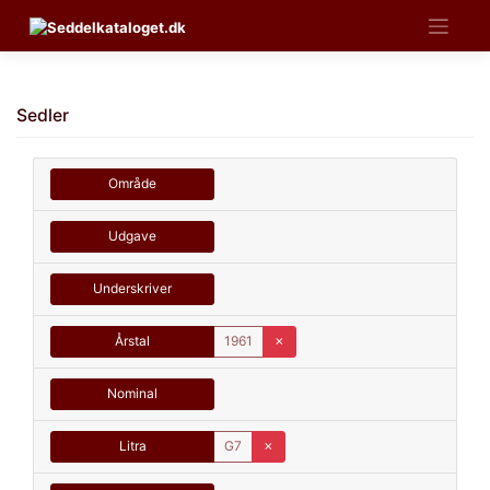
Skip
to
content
Sedler
Område
Udgave
Underskriver
Årstal
1961
✗
Nominal
Litra
G7
✗