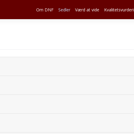
Om DNF
Sedler
Værd at vide
Kvalitetsvurder