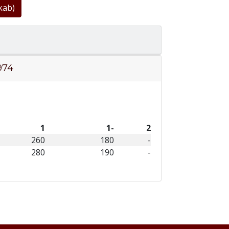
kab)
974
1
1-
2
260
180
-
280
190
-