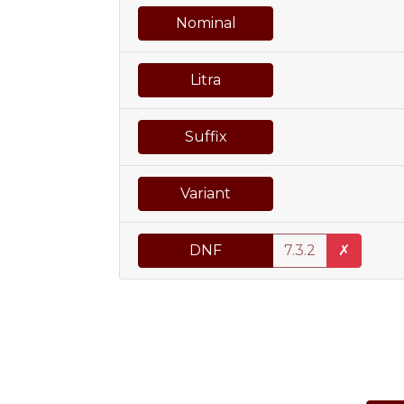
Nominal
Litra
Suffix
Variant
DNF
7.3.2
✗