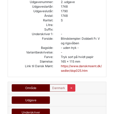
Udgavenummer:
2. udgave
Udgavestartår:
1748
Udgaveslutår:
1790
Årstal:
1748
Raritet:
S
Litra:
Suffix:
Underskriver 1:
-
Forside:
Blindstempler: Dobbelt Fr. V
og rigsvåben
Bagside:
- uden tryk -
Variantbeskrivelse:
-
Farve:
Tryk sort på hvidt papir
Størrelse:
165 x 115 mm
Link til Dansk Mønt:
https://www.danskmoent.dk/
sedler/dop025.htm
Område
Danmark
✗
Udgave
Underskriver