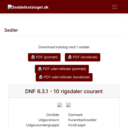
Skip
to
content
Sedler
Download katalog med 1 seddel
🖨 PDF (portræt)
🖨 PDF (landskab)
🖨 PDF uden billeder (portræt)
🖨 PDF uden billeder (landskab)
DNF 6.3.1 - 10 rigsdaler courant
Område:
Danmark
Udgavenavn:
Kurantbanksedler
Udgaveundergruppe:
Hvidt papir