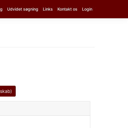
ng
Udvidet søgning
Links
Kontakt os
Login
dskab)