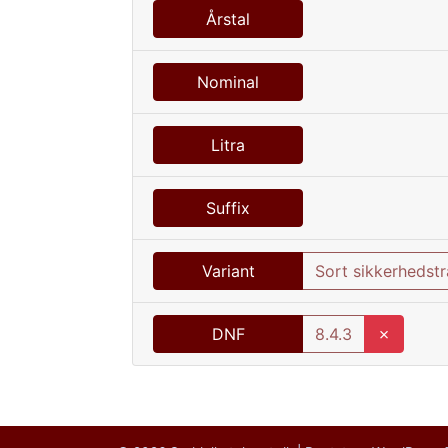
Årstal
Nominal
Litra
Suffix
Variant
Sort sikkerhedstr
DNF
8.4.3
✗