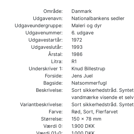
Område:
Danmark
Udgavenavn:
Nationalbankens sedler
Udgaveundergruppe:
Maleri og dyr
Udgavenummer:
6. udgave
Udgavestartår:
1972
Udgaveslutår:
1993
Årstal:
1986
Litra:
R1
Underskriver 1:
Knud Billestrup
Forside:
Jens Juel
Bagside:
Natsommerfugl
Beskrivelse:
Sort sikkerhedstråd. Synteti
vandmærke visende et selvp
Variantbeskrivelse:
Sort sikkerhedstråd. Syntet
Farve:
Rød, Sort, Flerfarvet
Størrelse:
150 x 78 mm
Værdi 0:
1.900 DKK
Værdi 01-0:
1.000 DKK