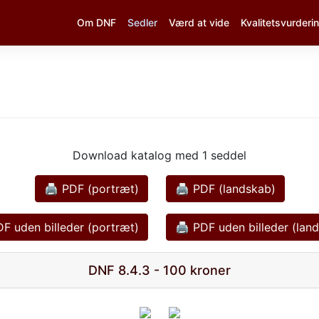
Om DNF
Sedler
Værd at vide
Kvalitetsvurderi
Download katalog med 1 seddel
🖨 PDF (portræt)
🖨 PDF (landskab)
F uden billeder (portræt)
🖨 PDF uden billeder (lan
DNF 8.4.3 - 100 kroner