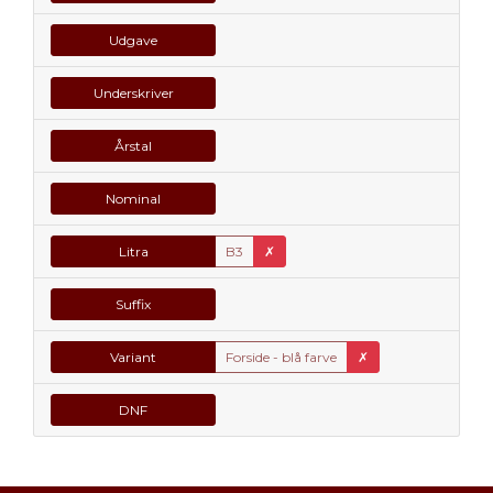
Udgave
Underskriver
Årstal
Nominal
Litra
B3
✗
Suffix
Variant
Forside - blå farve
✗
DNF