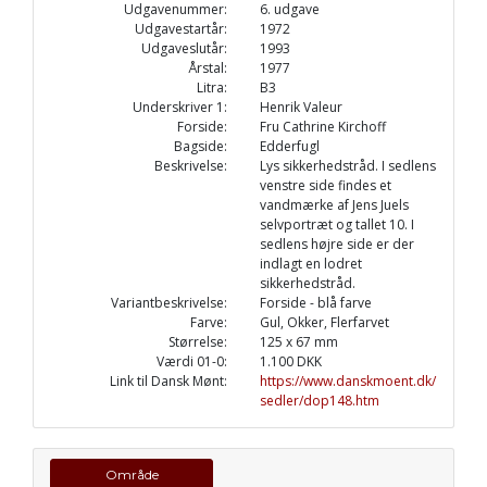
Udgavenummer:
6. udgave
Udgavestartår:
1972
Udgaveslutår:
1993
Årstal:
1977
Litra:
B3
Underskriver 1:
Henrik Valeur
Forside:
Fru Cathrine Kirchoff
Bagside:
Edderfugl
Beskrivelse:
Lys sikkerhedstråd. I sedlens
venstre side findes et
vandmærke af Jens Juels
selvportræt og tallet 10. I
sedlens højre side er der
indlagt en lodret
sikkerhedstråd.
Variantbeskrivelse:
Forside - blå farve
Farve:
Gul, Okker, Flerfarvet
Størrelse:
125 x 67 mm
Værdi 01-0:
1.100 DKK
Link til Dansk Mønt:
https://www.danskmoent.dk/
sedler/dop148.htm
Område