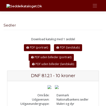
Skip
to
content
Sedler
Download katalog med 1 seddel
🖨 PDF (portræt)
🖨 PDF (landskab)
🖨 PDF uden billeder (portræt)
🖨 PDF uden billeder (landskab)
DNF 8.1.2.1 - 10 kroner
Område:
Danmark
Udgavenavn:
Nationalbankens sedler
Udgaveundergruppe:
Maleri og dyr