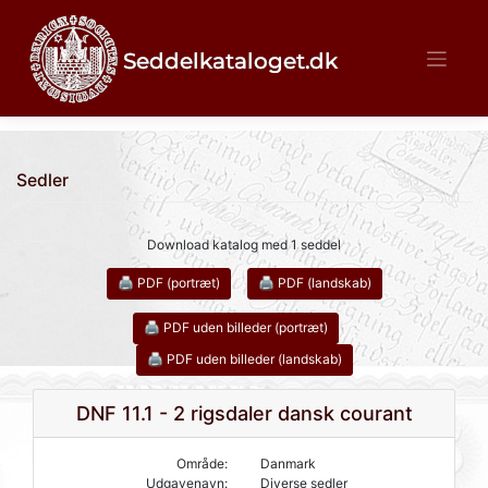
Skip
to
content
Sedler
Download katalog med 1 seddel
🖨 PDF (portræt)
🖨 PDF (landskab)
🖨 PDF uden billeder (portræt)
🖨 PDF uden billeder (landskab)
DNF 11.1 - 2 rigsdaler dansk courant
Område:
Danmark
Udgavenavn:
Diverse sedler