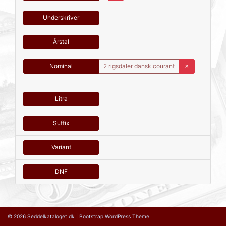
Underskriver
Årstal
Nominal
2 rigsdaler dansk courant
✗
Litra
Suffix
Variant
DNF
© 2026
Seddelkataloget.dk
|
Bootstrap WordPress Theme