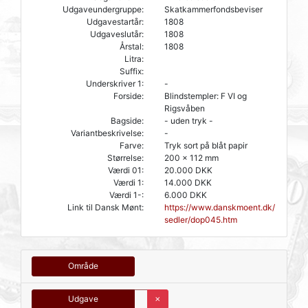
Udgaveundergruppe:
Skatkammerfondsbeviser
Udgavestartår:
1808
Udgaveslutår:
1808
Årstal:
1808
Litra:
Suffix:
Underskriver 1:
-
Forside:
Blindstempler: F VI og
Rigsvåben
Bagside:
- uden tryk -
Variantbeskrivelse:
-
Farve:
Tryk sort på blåt papir
Størrelse:
200 x 112 mm
Værdi 01:
20.000 DKK
Værdi 1:
14.000 DKK
Værdi 1-:
6.000 DKK
Link til Dansk Mønt:
https://www.danskmoent.dk/
sedler/dop045.htm
Område
Udgave
✗