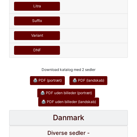
Litra
Suffix
Variant
DNF
Download katalog med 2 sedler
🖨 PDF (portræt)
🖨 PDF (landskab)
🖨 PDF uden billeder (portræt)
🖨 PDF uden billeder (landskab)
Danmark
Diverse sedler -