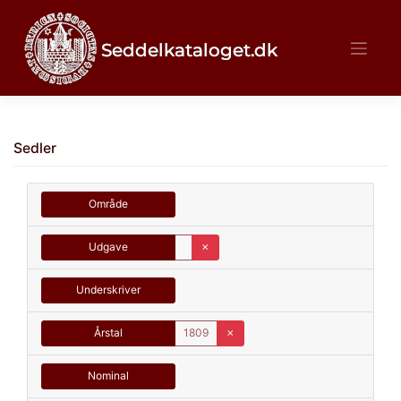
Skip
to
content
Sedler
Område
Udgave
✗
Underskriver
Årstal
1809
✗
Nominal