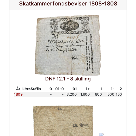
Skatkammerfondsbeviser 1808-1808
DNF 12.1 - 8 skilling
År
Litra
Suffix
0
01-0
01
1+
1
1-
2
1809
-
-
3.200
1.600
800
500
150