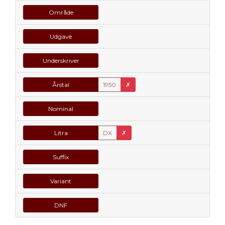
Område
Udgave
Underskriver
Årstal
1950
✗
Nominal
Litra
DX
✗
Suffix
Variant
DNF