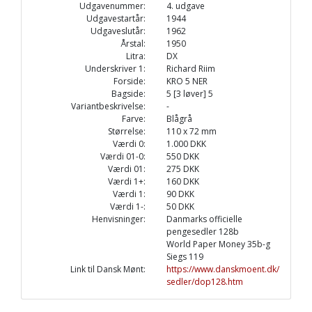
Udgavenummer:
4. udgave
Udgavestartår:
1944
Udgaveslutår:
1962
Årstal:
1950
Litra:
DX
Underskriver 1:
Richard Riim
Forside:
KRO 5 NER
Bagside:
5 [3 løver] 5
Variantbeskrivelse:
-
Farve:
Blågrå
Størrelse:
110 x 72 mm
Værdi 0:
1.000 DKK
Værdi 01-0:
550 DKK
Værdi 01:
275 DKK
Værdi 1+:
160 DKK
Værdi 1:
90 DKK
Værdi 1-:
50 DKK
Henvisninger:
Danmarks officielle
pengesedler 128b
World Paper Money 35b-g
Siegs 119
Link til Dansk Mønt:
https://www.danskmoent.dk/
sedler/dop128.htm