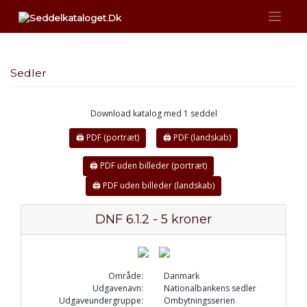
Skip
to
content
Sedler
Download katalog med 1 seddel
🖨 PDF (portræt)
🖨 PDF (landskab)
🖨 PDF uden billeder (portræt)
🖨 PDF uden billeder (landskab)
DNF 6.1.2 - 5 kroner
Område:
Danmark
Udgavenavn:
Nationalbankens sedler
Udgaveundergruppe:
Ombytningsserien