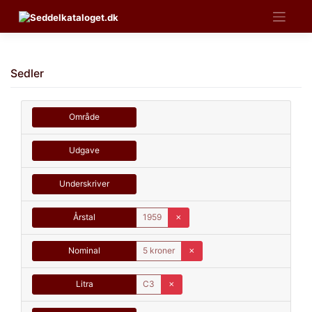
Skip
to
content
Sedler
Område
Udgave
Underskriver
Årstal
1959
✗
Nominal
5 kroner
✗
Litra
C3
✗