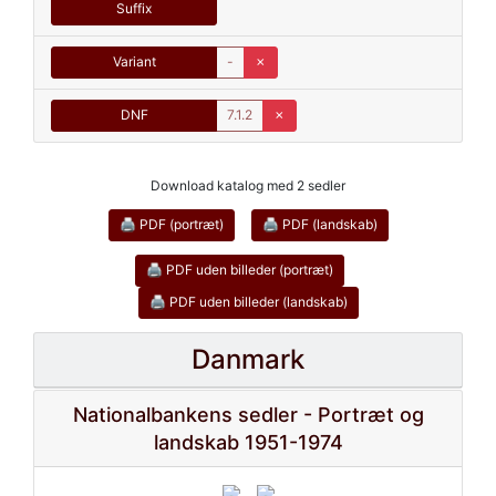
Suffix
Variant
-
✗
DNF
7.1.2
✗
Download katalog med 2 sedler
🖨 PDF (portræt)
🖨 PDF (landskab)
🖨 PDF uden billeder (portræt)
🖨 PDF uden billeder (landskab)
Danmark
Nationalbankens sedler - Portræt og
landskab 1951-1974