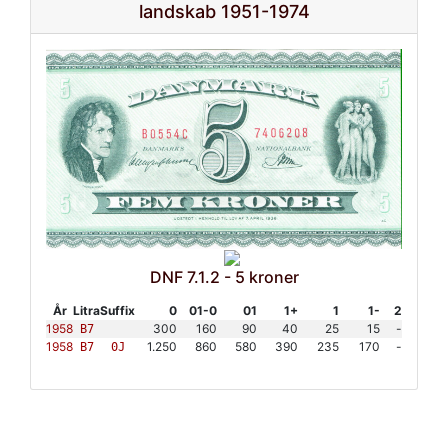
landskab 1951-1974
DNF 7.1.2 - 5 kroner
År
Litra
Suffix
0
01-0
01
1+
1
1-
2
1958
300
160
90
40
25
15
-
B7
1958
1.250
860
580
390
235
170
-
B7
0J