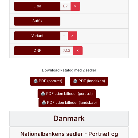
Litra
B7
✗
Suffix
Variant
-
✗
DNF
7.1.2
✗
Download katalog med 2 sedler
🖨 PDF (portræt)
🖨 PDF (landskab)
🖨 PDF uden billeder (portræt)
🖨 PDF uden billeder (landskab)
Danmark
Nationalbankens sedler - Portræt og