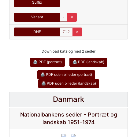
Suffix
Variant
-
✗
DNF
7.1.2
✗
Download katalog med 2 sedler
🖨 PDF (portræt)
🖨 PDF (landskab)
🖨 PDF uden billeder (portræt)
🖨 PDF uden billeder (landskab)
Danmark
Nationalbankens sedler - Portræt og
landskab 1951-1974