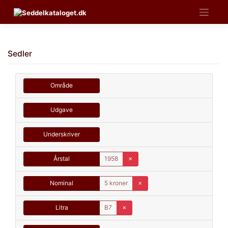
Skip
to
content
Sedler
Område
Udgave
Underskriver
Årstal
1958
✗
Nominal
5 kroner
✗
Litra
B7
✗