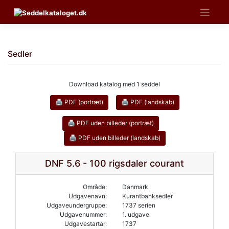
Skip
to
content
Sedler
Download katalog med 1 seddel
🖨 PDF (portræt)
🖨 PDF (landskab)
🖨 PDF uden billeder (portræt)
🖨 PDF uden billeder (landskab)
DNF 5.6 - 100 rigsdaler courant
Område:
Danmark
Udgavenavn:
Kurantbanksedler
Udgaveundergruppe:
1737 serien
Udgavenummer:
1. udgave
Udgavestartår:
1737