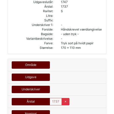
Udgaveslutår:
1747
Årstal:
1737
Raritet:
S
Litra:
Suffix:
Underskriver 1:
-
Forside:
Håndskrevet værdiangivelse
Bagside:
- uden tryk -
Variantbeskrivelse:
-
Farve:
Tryk sort på hvidt papir
Størrelse:
170 x 110 mm
Område
Udgave
Underskriver
Årstal
1737
✗
Nominal