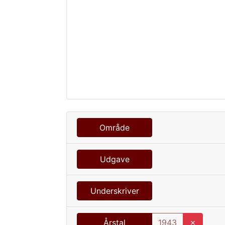
Område
Udgave
Underskriver
Årstal
1943
✗