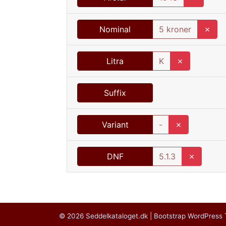
Nominal
5 kroner
✗
Litra
K
✗
Suffix
Variant
-
✗
DNF
5.1.3
✗
© 2026
Seddelkataloget.dk
|
Bootstrap WordPress