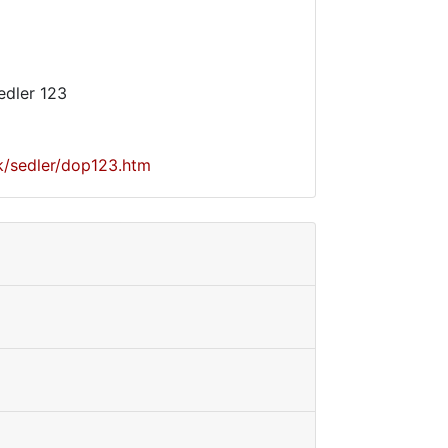
edler 123
k/sedler/dop123.htm