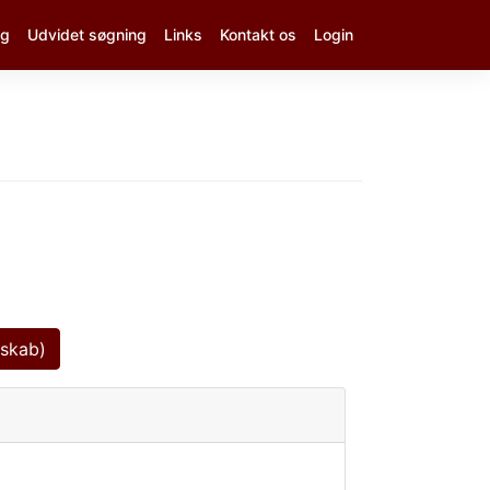
ng
Udvidet søgning
Links
Kontakt os
Login
dskab)