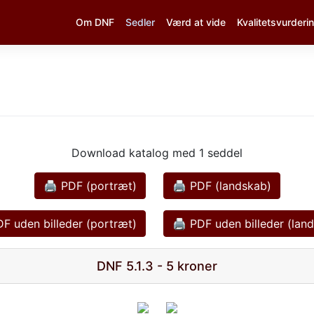
Om DNF
Sedler
Værd at vide
Kvalitetsvurderi
Download katalog med 1 seddel
🖨 PDF (portræt)
🖨 PDF (landskab)
F uden billeder (portræt)
🖨 PDF uden billeder (lan
DNF 5.1.3 - 5 kroner