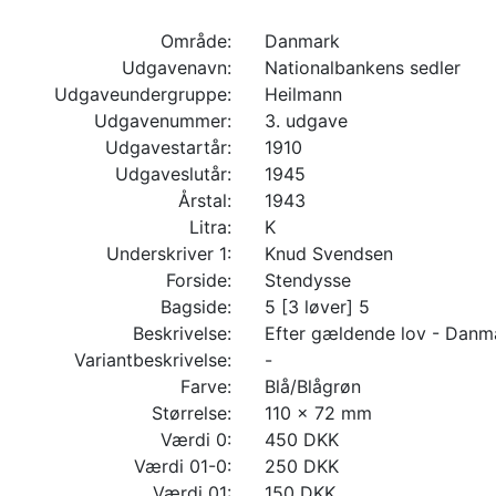
Område:
Danmark
Udgavenavn:
Nationalbankens sedler
Udgaveundergruppe:
Heilmann
Udgavenummer:
3. udgave
Udgavestartår:
1910
Udgaveslutår:
1945
Årstal:
1943
Litra:
K
Underskriver 1:
Knud Svendsen
Forside:
Stendysse
Bagside:
5 [3 løver] 5
Beskrivelse:
Efter gældende lov - Danm
Variantbeskrivelse:
-
Farve:
Blå/Blågrøn
Størrelse:
110 x 72 mm
Værdi 0:
450 DKK
Værdi 01-0:
250 DKK
Værdi 01:
150 DKK