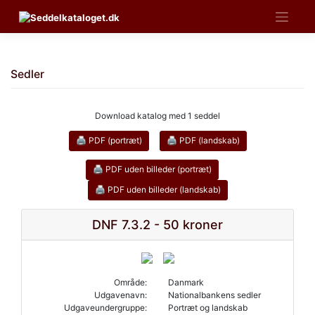
Skip
to
content
Sedler
Download katalog med 1 seddel
🖨 PDF (portræt)
🖨 PDF (landskab)
🖨 PDF uden billeder (portræt)
🖨 PDF uden billeder (landskab)
DNF 7.3.2 - 50 kroner
Område:
Danmark
Udgavenavn:
Nationalbankens sedler
Udgaveundergruppe:
Portræt og landskab