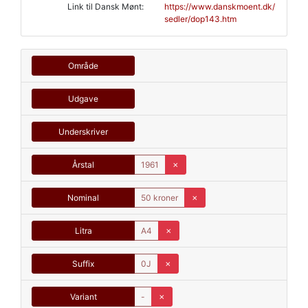
Link til Dansk Mønt:
https://www.danskmoent.dk/
sedler/dop143.htm
Område
Udgave
Underskriver
Årstal
1961
✗
Nominal
50 kroner
✗
Litra
A4
✗
Suffix
0J
✗
Variant
-
✗