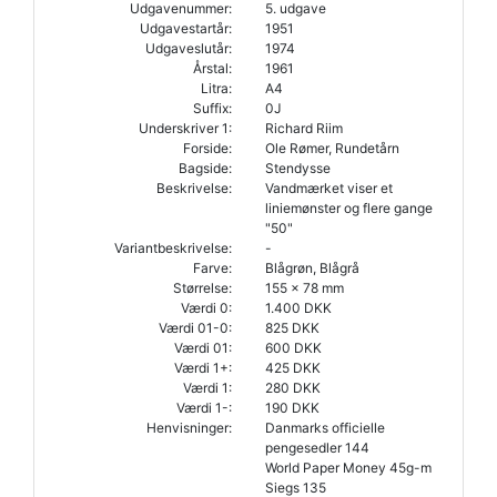
Udgavenummer:
5. udgave
Udgavestartår:
1951
Udgaveslutår:
1974
Årstal:
1961
Litra:
A4
Suffix:
0J
Underskriver 1:
Richard Riim
Forside:
Ole Rømer, Rundetårn
Bagside:
Stendysse
Beskrivelse:
Vandmærket viser et
liniemønster og flere gange
"50"
Variantbeskrivelse:
-
Farve:
Blågrøn, Blågrå
Størrelse:
155 x 78 mm
Værdi 0:
1.400 DKK
Værdi 01-0:
825 DKK
Værdi 01:
600 DKK
Værdi 1+:
425 DKK
Værdi 1:
280 DKK
Værdi 1-:
190 DKK
Henvisninger:
Danmarks officielle
pengesedler 144
World Paper Money 45g-m
Siegs 135