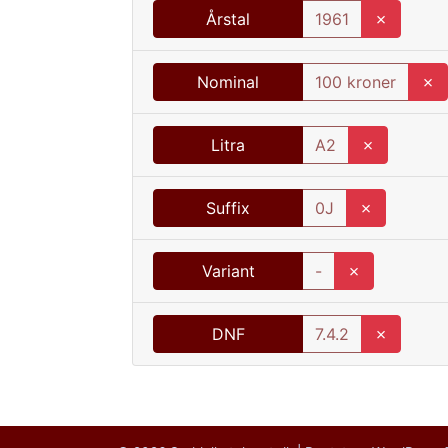
Årstal
1961
✗
Nominal
100 kroner
✗
Litra
A2
✗
Suffix
0J
✗
Variant
-
✗
DNF
7.4.2
✗