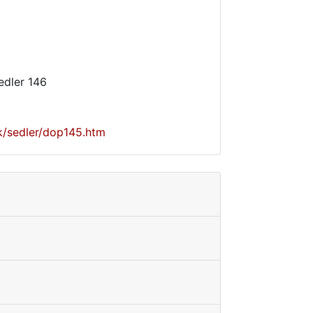
edler 146
k/sedler/dop145.htm