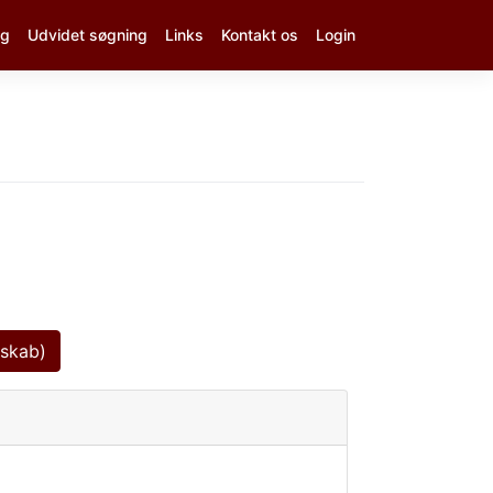
ng
Udvidet søgning
Links
Kontakt os
Login
dskab)