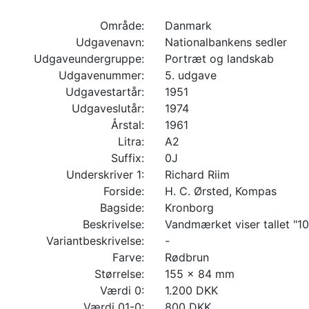
Område:
Danmark
Udgavenavn:
Nationalbankens sedler
Udgaveundergruppe:
Portræt og landskab
Udgavenummer:
5. udgave
Udgavestartår:
1951
Udgaveslutår:
1974
Årstal:
1961
Litra:
A2
Suffix:
0J
Underskriver 1:
Richard Riim
Forside:
H. C. Ørsted, Kompas
Bagside:
Kronborg
Beskrivelse:
Vandmærket viser tallet "10
Variantbeskrivelse:
-
Farve:
Rødbrun
Størrelse:
155 x 84 mm
Værdi 0:
1.200 DKK
Værdi 01-0:
800 DKK