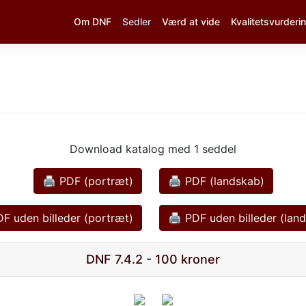
Om DNF
Sedler
Værd at vide
Kvalitetsvurderi
Download katalog med 1 seddel
🖨 PDF (portræt)
🖨 PDF (landskab)
F uden billeder (portræt)
🖨 PDF uden billeder (lan
DNF 7.4.2 - 100 kroner